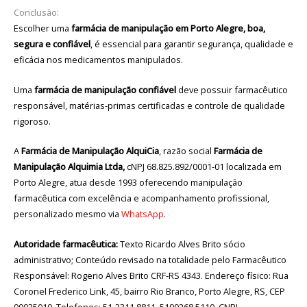
Conclusão:
Escolher uma
farmácia de manipulação em Porto Alegre, boa,
segura e confiável
, é essencial para garantir segurança, qualidade e
eficácia nos medicamentos manipulados.
Uma
farmácia de manipulação confiável
deve possuir farmacêutico
responsável, matérias-primas certificadas e controle de qualidade
rigoroso.
A
Farmácia de Manipulação AlquiCia
, razão social
Farmácia de
Manipulação Alquimia Ltda,
cNPJ 68.825.892/0001-01 localizada em
Porto Alegre, atua desde 1993 oferecendo manipulação
farmacêutica com excelência e acompanhamento profissional,
personalizado mesmo via
WhatsApp
.
Autoridade farmacêutica:
Texto Ricardo Alves Brito sócio
administrativo; Conteúdo revisado na totalidade pelo Farmacêutico
Responsável: Rogerio Alves Brito CRF-RS 4343. Endereço físico: Rua
Coronel Frederico Link, 45, bairro Rio Branco, Porto Alegre, RS, CEP
90035010. Telefones: 51-3311.8811, 5199268.5110. CNPJ