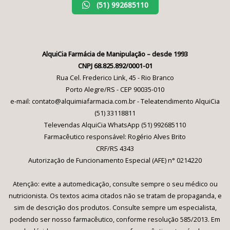
(51) 992685110
AlquiCia Farmácia de Manipulação – desde 1993
CNPJ 68.825.892/0001-01
Rua Cel. Frederico Link, 45 - Rio Branco
Porto Alegre/RS - CEP 90035-010
e-mail: contato@alquimiafarmacia.com.br - Teleatendimento AlquiCia
(51) 33118811
Televendas AlquiCia WhatsApp (51) 992685110
Farmacêutico responsável: Rogério Alves Brito
CRF/RS 4343
Autorização de Funcionamento Especial (AFE) n° 0214220
Atenção: evite a automedicação, consulte sempre o seu médico ou
nutricionista. Os textos acima citados não se tratam de propaganda, e
sim de descrição dos produtos. Consulte sempre um especialista,
podendo ser nosso farmacêutico, conforme resolução 585/2013. Em