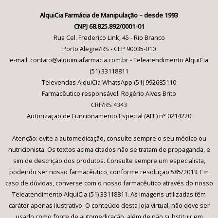
AlquiCia Farmácia de Manipulação – desde 1993
CNPJ 68.825.892/0001-01
Rua Cel. Frederico Link, 45 - Rio Branco
Porto Alegre/RS - CEP 90035-010
e-mail: contato@alquimiafarmacia.com.br - Teleatendimento AlquiCia
(51) 33118811
Televendas AlquiCia WhatsApp (51) 992685110
Farmacêutico responsável: Rogério Alves Brito
CRF/RS 4343
Autorização de Funcionamento Especial (AFE) n° 0214220
Atenção: evite a automedicação, consulte sempre o seu médico ou
nutricionista. Os textos acima citados não se tratam de propaganda, e
sim de descrição dos produtos. Consulte sempre um especialista,
podendo ser nosso farmacêutico, conforme resolução 585/2013. Em
caso de dúvidas, converse com o nosso farmacêutico através do nosso
Teleatendimento AlquiCia (51) 33118811. As imagens utilizadas têm
caráter apenas ilustrativo. O conteúdo desta loja virtual, não deve ser
usado como fonte de automedicação, além de não substituir em