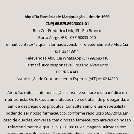
AlquiCia Farmácia de Manipulação – desde 1993
CNPJ 68.825.892/0001-01
Rua Cel. Frederico Link, 45 - Rio Branco
Porto Alegre/RS - CEP 90035-010
e-mail: contato@alquimiafarmacia.com.br - Teleatendimento AlquiCia
(51) 33118811
Televendas AlquiCia WhatsApp (51) 992685110
Farmacêutico responsável: Rogério Alves Brito
CRF/RS 4343
Autorização de Funcionamento Especial (AFE) n° 0214220
Atenção: evite a automedicação, consulte sempre o seu médico ou
nutricionista. Os textos acima citados não se tratam de propaganda, e
sim de descrição dos produtos. Consulte sempre um especialista,
podendo ser nosso farmacêutico, conforme resolução 585/2013. Em
caso de dúvidas, converse com o nosso farmacêutico através do nosso
Teleatendimento AlquiCia (51) 33118811. As imagens utilizadas têm
caráter apenas ilustrativo. O conteúdo desta loja virtual, não deve ser