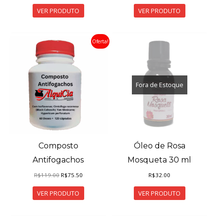
original
atual
original
atual
VER PRODUTO
VER PRODUTO
era:
é:
era:
é:
R$49.90.
R$42.90.
R$87.80.
R$71.80.
Oferta!
Fora de Estoque
Composto
Óleo de Rosa
Antifogachos
Mosqueta 30 ml
O
O
R$
119.00
R$
75.50
R$
32.00
preço
preço
original
atual
VER PRODUTO
VER PRODUTO
era:
é:
R$119.00.
R$75.50.