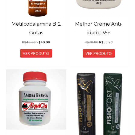
Metilcobalamina B12
Melhor Creme Anti-
Gotas
idade 35+
O
O
O
O
R$
49.90
R$
40.00
R$
78.80
R$
65.90
preço
preço
preço
preço
original
atual
original
atual
VER PRODUTO
VER PRODUTO
era:
é:
era:
é:
R$49.90.
R$40.00.
R$78.80.
R$65.90.