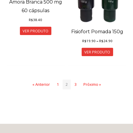
Amora Branca 500 mg
60 cápsulas
R$
38.40
VER PRODUTO
Fisiofort Pomada 150g
Faixa
R$
19.90
–
R$
24.90
de
preço:
VER PRODUTO
R$19.90
através
R$24.90
« Anterior
1
2
3
Próximo »