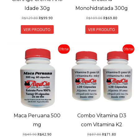
Idade 30g
Monohidratada 300g
O
O
O
O
R$
129.80
R$
99.90
R$
109.00
R$
69.80
preço
preço
preço
preço
original
atual
original
atual
VER PRODUTO
VER PRODUTO
era:
é:
era:
é:
R$129.80.
R$99.90.
R$109.00.
R$69.80.
Oferta!
Oferta!
Maca Peruana 500
Combo Vitamina D3
mg
com Vitamina K2
O
O
O
O
R$
49.90
R$
42.90
R$
87.80
R$
71.80
preço
preço
preço
preço