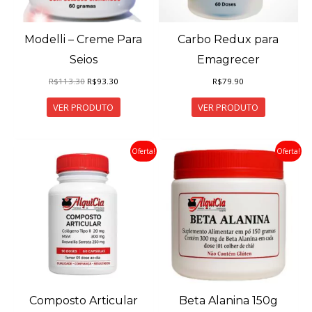
Modelli – Creme Para
Carbo Redux para
Seios
Emagrecer
O
O
R$
113.30
R$
93.30
R$
79.90
preço
preço
original
atual
VER PRODUTO
VER PRODUTO
era:
é:
R$113.30.
R$93.30.
Oferta!
Oferta!
Composto Articular
Beta Alanina 150g