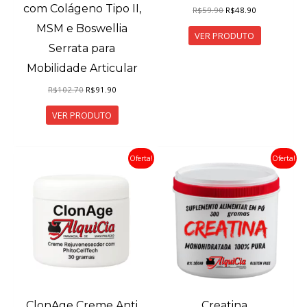
com Colágeno Tipo II,
O
O
R$
59.90
R$
48.90
preço
preço
MSM e Boswellia
original
atual
VER PRODUTO
era:
é:
Serrata para
R$59.90.
R$48.90.
Mobilidade Articular
O
O
R$
102.70
R$
91.90
preço
preço
original
atual
VER PRODUTO
era:
é:
R$102.70.
R$91.90.
Oferta!
Oferta!
ClonAge Creme Anti
Creatina