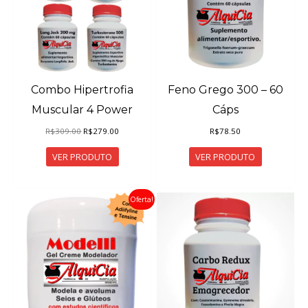
Combo Hipertrofia
Feno Grego 300 – 60
Muscular 4 Power
Cáps
O
O
R$
309.00
R$
279.00
R$
78.50
preço
preço
original
atual
VER PRODUTO
VER PRODUTO
era:
é:
R$309.00.
R$279.00.
Oferta!