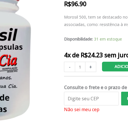
R$
96.90
Morosil 500, tem se destacado no
associadas, como: resistência à in
Disponibilidade:
31 em estoque
4x de
R$
24.23
sem jur
Morosil
-
+
ADICI
500mg
quantidade
Consulte o frete e o prazo de
Não sei meu cep