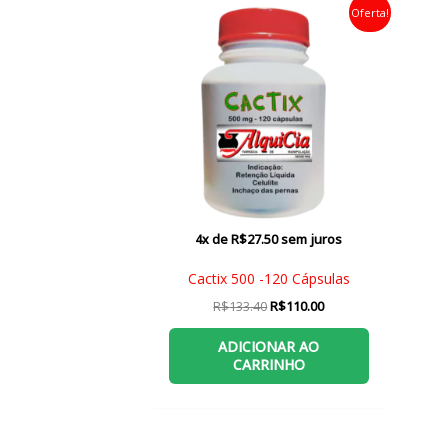
Oferta!
4x de
R$
27.50
sem juros
Cactix 500 -120 Cápsulas
O
O
R$
133.40
R$
110.00
preço
preço
original
atual
ADICIONAR AO
era:
é:
CARRINHO
R$133.40.
R$110.00.