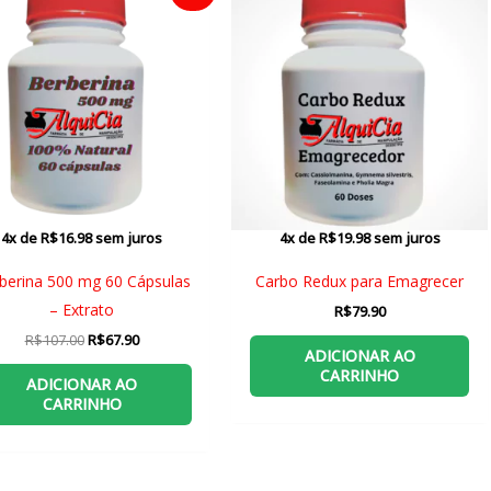
4x de
R$
16.98
sem juros
4x de
R$
19.98
sem juros
berina 500 mg 60 Cápsulas
Carbo Redux para Emagrecer
– Extrato
R$
79.90
O
O
R$
107.00
R$
67.90
ADICIONAR AO
preço
preço
original
atual
CARRINHO
ADICIONAR AO
era:
é:
CARRINHO
R$107.00.
R$67.90.