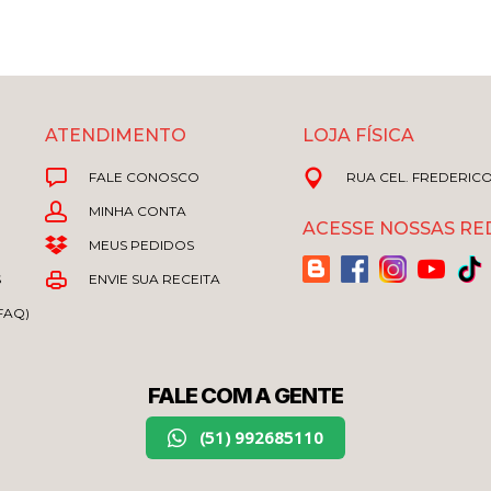
ATENDIMENTO
LOJA FÍSICA
FALE CONOSCO
RUA CEL. FREDERICO 
MINHA CONTA
ACESSE NOSSAS RED
MEUS PEDIDOS
S
ENVIE SUA RECEITA
FAQ)
FALE COM A GENTE
(51) 992685110