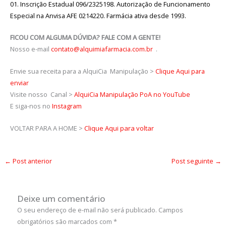
01. Inscrição Estadual 096/2325198. Autorização de Funcionamento
Especial na Anvisa AFE 0214220. Farmácia ativa desde 1993.
FICOU COM ALGUMA DÚVIDA? FALE COM A GENTE!
Nosso e-mail
contato@alquimiafarmacia.com.br
.
Envie sua receita para a AlquiCia Manipulação >
Clique Aqui para
enviar
Visite nosso Canal >
AlquiCia Manipulação PoA no YouTube
E siga-nos no
Instagram
VOLTAR PARA A HOME >
Clique Aqui para voltar
←
Post anterior
Post seguinte
→
Deixe um comentário
O seu endereço de e-mail não será publicado.
Campos
obrigatórios são marcados com
*