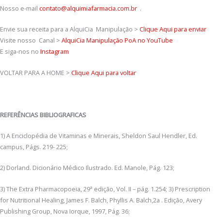
Nosso e-mail
contato@alquimiafarmacia.com.br
.
Envie sua receita para a AlquiCia Manipulação >
Clique Aqui para enviar
Visite nosso Canal >
AlquiCia Manipulação PoA no YouTube
E siga-nos no
Instagram
VOLTAR PARA A HOME >
Clique Aqui para voltar
REFERÊNCIAS BIBLIOGRAFICAS
1) A Enciclopédia de Vitaminas e Minerais, Sheldon Saul Hendler, Ed.
campus, Págs. 219- 225;
2) Dorland. Dicionário Médico Ilustrado. Ed. Manole, Pág. 123;
3) The Extra Pharmacopoeia, 29ª edição, Vol. II – pág. 1.254; 3) Prescription
for Nutritional Healing, James F. Balch, Phyllis A. Balch,2a . Edição, Avery
Publishing Group, Nova Iorque, 1997, Pág. 36;