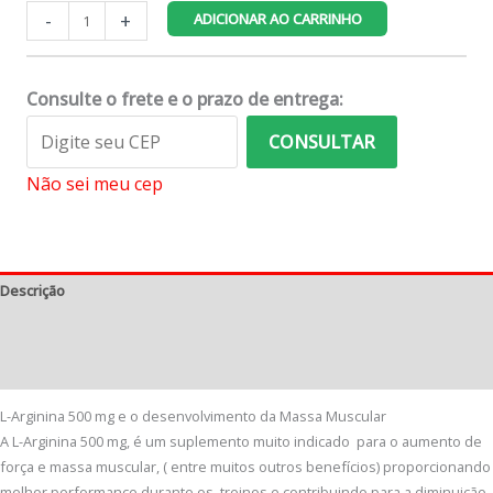
L-
-
+
ADICIONAR AO CARRINHO
Arginina
500
mg
Consulte o frete e o prazo de entrega:
-
Combo
CONSULTAR
04
Não sei meu cep
Potes
quantidade
Descrição
Informação adicional
Avaliações (0)
L-Arginina 500 mg e o desenvolvimento da Massa Muscular
A L-Arginina 500 mg, é um suplemento muito indicado para o aumento de
força e massa muscular, ( entre muitos outros benefícios) proporcionando
melhor performance durante os treinos e contribuindo para a diminuição