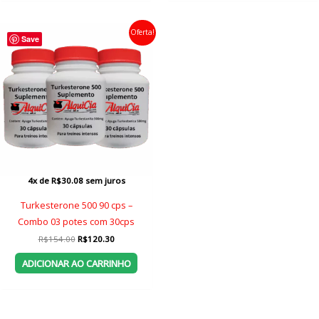
Oferta!
Save
4x de
R$
30.08
sem juros
Turkesterone 500 90 cps –
Combo 03 potes com 30cps
O
O
R$
154.00
R$
120.30
preço
preço
original
atual
ADICIONAR AO CARRINHO
era:
é:
R$154.00.
R$120.30.