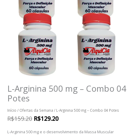
L-Arginina 500 mg – Combo 04
Potes
Início
/
Ofertas da Semana
/ L-Arginina 500 mg – Combo 04 Potes
O
O
R$
159.20
R$
129.20
preço
preço
L-Arginina 500 mg e o desenvolvimento da Massa Muscular