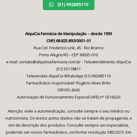
(51) 992685110
AlquiCia Farmácia de Manipulação – desde 1993
CNPJ 68.825.892/0001-01
Rua Cel. Frederico Link, 45 - Rio Branco
Porto Alegre/RS - CEP 90035-010
e-mail: contato@alquimiafarmacia.com.br - Teleatendimento AlquiCia
(51) 33118811
Televendas AlquiCia WhatsApp (51) 992685110
Farmacêutico responsável: Rogério Alves Brito
CRF/RS 4343
Autorização de Funcionamento Especial (AFE) n° 0214220
Atenção: evite a automedicação, consulte sempre o seu médico ou
nutricionista. Os textos acima citados não se tratam de propaganda, e
sim de descrição dos produtos. Consulte sempre um especialista,
podendo ser nosso farmacêutico, conforme resolução 585/2013. Em