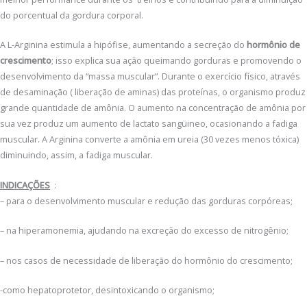
do porcentual da gordura corporal.
A L-Arginina estimula a hipófise, aumentando a secreção do
hormônio de
crescimento
; isso explica sua ação queimando gorduras e promovendo o
desenvolvimento da “massa muscular”. Durante o exercício físico, através
de desaminação ( liberação de aminas) das proteínas, o organismo produz
grande quantidade de amônia. O aumento na concentração de amônia por
sua vez produz um aumento de lactato sangüineo, ocasionando a fadiga
muscular. A Arginina converte a amônia em ureia (30 vezes menos tóxica)
diminuindo, assim, a fadiga muscular.
INDICAÇÕES
:
– para o desenvolvimento muscular e redução das gorduras corpóreas;
– na hiperamonemia, ajudando na excreção do excesso de nitrogênio;
– nos casos de necessidade de liberação do hormônio do crescimento;
-como hepatoprotetor, desintoxicando o organismo;