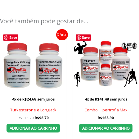
Você também pode gostar de…
Oferta!
Save
Save
4x de
R$
24.68
sem juros
4x de
R$
41.48
sem juros
Turkesterone e LongJack
Combo Hipertrofia Max
O
O
R$
118.70
R$
98.70
R$
165.90
preço
preço
original
atual
ADICIONAR AO CARRINHO
ADICIONAR AO CARRINHO
era:
é:
R$118.70.
R$98.70.