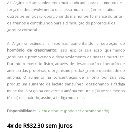
original
atual
A L-Arginina é um suplemento muito indicado para o aumento de
força e o desenvolvimento da massa muscular, ( entre muitos
era:
é:
outros benefícios) proporcionando melhor performance durante
os treinos e contribuindo para a diminuição do porcentual da
R$159.20.
R$129.20.
gordura corporal.
A Arginina estimula a hipófise, aumentando a secreção do
hormônio de crescimento
; isso explica sua ação queimando
gorduras e promovendo o desenvolvimento da “massa muscular”.
Durante o exercício físico, através de desaminação ( liberação de
aminas) das proteínas, o organismo produz grande quantidade de
amônia. O aumento na concentração de amônia por sua vez
produz um aumento de lactato sanguíneo, ocasionando a fadiga
muscular. A Arginina converte a amônia em ureia (30 vezes menos
tóxica) diminuindo, assim, a fadiga muscular.
Disponibilidade:
32 em estoque (pode ser encomendado)
4x de
R$
32.30
sem juros