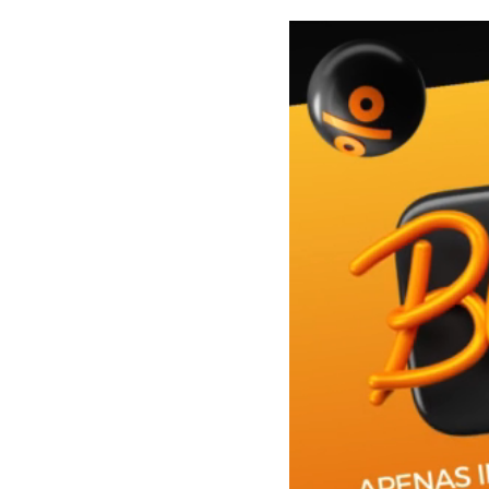
Tocador
de
vídeo